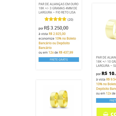
PAR DE ALIANÇAS EM OURO
18K +/- 3 GRAMAS 4MM DE
LARGURA – FIO RETO LISA
(20)
R$ 3.250,00
por
à vista
R$ 2.925,00
economize
10%
no Boleto
Bancário ou Depósito
Bancário
ou em
12x
de
R$ 437,99
PAR DE ALIA
FRETE GRÁTIS
18K +/- 10 
LARGURA – SL
R$ 10
por
à vista
R$ 9.5
10%
no Bolet
Depósito Ban
ou em
12x
d
FRET
C