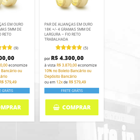
NÇAS EM OURO
PAR DE ALIANÇAS EM OURO
AMAS 5MM DE
18K +/- 4 GRAMAS 5MM DE
O RETO
LARGURA – FIO RETO
TRABALHADA
(9)
(5)
00,00
R$ 4.300,00
por
70,00
economize
à vista
R$ 3.870,00
economize
 Bancário ou
10%
no Boleto Bancário ou
ário
Depósito Bancário
R$ 579,49
ou em
12x
de
R$ 579,49
E GRÁTIS
FRETE GRÁTIS
OMPRAR
COMPRAR