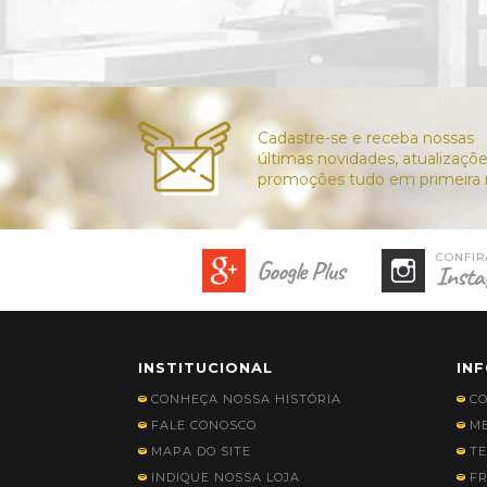
Google Plus
Insta
INSTITUCIONAL
IN
CONHEÇA NOSSA HISTÓRIA
C
FALE CONOSCO
ME
MAPA DO SITE
TE
INDIQUE NOSSA LOJA
FR