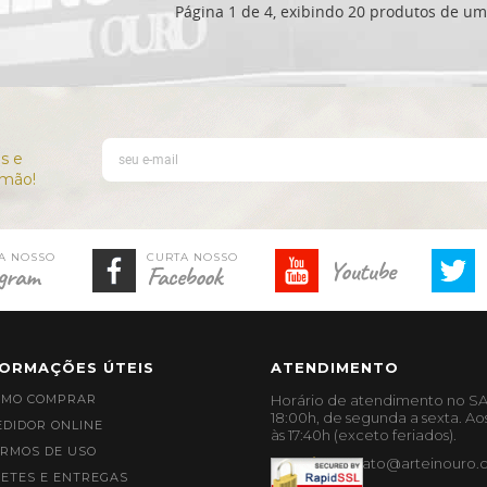
Página 1 de 4, exibindo 20 produtos de um 
Youtube
gram
Facebook
FORMAÇÕES ÚTEIS
ATENDIMENTO
OMO COMPRAR
Horário de atendimento no SA
18:00h, de segunda a sexta. Ao
DIDOR ONLINE
às 17:40h (exceto feriados).
RMOS DE USO
contato@arteinouro.
ETES E ENTREGAS