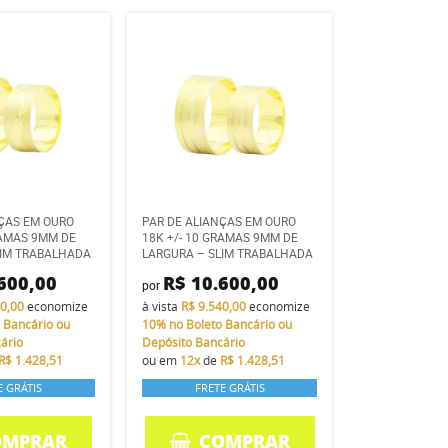
NÇAS EM OURO
PAR DE ALIANÇAS EM OURO
RAMAS 9MM DE
18K +/- 10 GRAMAS 9MM DE
LIM TRABALHADA
LARGURA – SLIM TRABALHADA
600,00
R$ 10.600,00
por
40,00
economize
à vista
R$ 9.540,00
economize
 Bancário ou
10%
no Boleto Bancário ou
ário
Depósito Bancário
R$ 1.428,51
ou em
12x
de
R$ 1.428,51
E GRÁTIS
FRETE GRÁTIS
OMPRAR
COMPRAR