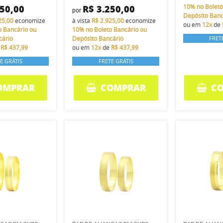
250,00
R$ 3.250,00
10%
no Boleto
por
Depósito Banc
25,00
economize
à vista
R$ 2.925,00
economize
ou em
12x
de
o Bancário ou
10%
no Boleto Bancário ou
cário
Depósito Bancário
FRET
e
R$ 437,99
ou em
12x
de
R$ 437,99
E GRÁTIS
FRETE GRÁTIS
OMPRAR
COMPRAR
C