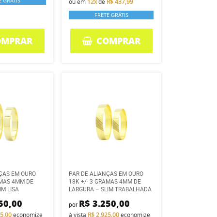
E GRÁTIS
ou em
12x
de
R$ 437,99
FRETE GRÁTIS
OMPRAR
COMPRAR
NÇAS EM OURO
PAR DE ALIANÇAS EM OURO
AMAS 4MM DE
18K +/- 3 GRAMAS 4MM DE
IM LISA
LARGURA – SLIM TRABALHADA
50,00
R$ 3.250,00
por
25,00
economize
à vista
R$ 2.925,00
economize