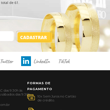
total de 61.
CADASTRAR
Twitter
LinkedIn
TikTok
FORMAS DE
PAGAMENTO
C das 9:30h às
s sábados das 9:30h
com.br