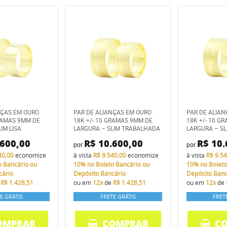
NÇAS EM OURO
PAR DE ALIANÇAS EM OURO
PAR DE ALIA
GRAMAS 9MM DE
18K +/- 10 GRAMAS 9MM DE
18K +/- 10 G
IM LISA
LARGURA – SLIM TRABALHADA
LARGURA – S
.600,00
R$ 10.600,00
R$ 10.
por
por
40,00
economize
à vista
R$ 9.540,00
economize
à vista
R$ 9.5
o Bancário ou
10%
no Boleto Bancário ou
10%
no Boleto
cário
Depósito Bancário
Depósito Banc
e
R$ 1.428,51
ou em
12x
de
R$ 1.428,51
ou em
12x
de
E GRÁTIS
FRETE GRÁTIS
FRET
OMPRAR
COMPRAR
C