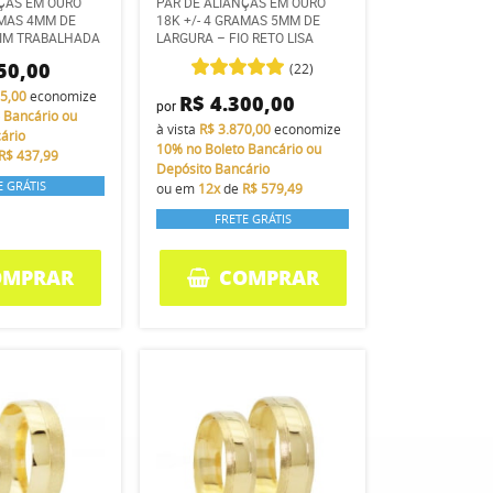
NÇAS EM OURO
PAR DE ALIANÇAS EM OURO
AMAS 4MM DE
18K +/- 4 GRAMAS 5MM DE
LIM TRABALHADA
LARGURA – FIO RETO LISA
50,00
(22)
25,00
economize
R$ 4.300,00
por
 Bancário ou
à vista
R$ 3.870,00
economize
ário
10%
no Boleto Bancário ou
R$ 437,99
Depósito Bancário
E GRÁTIS
ou em
12x
de
R$ 579,49
FRETE GRÁTIS
OMPRAR
COMPRAR