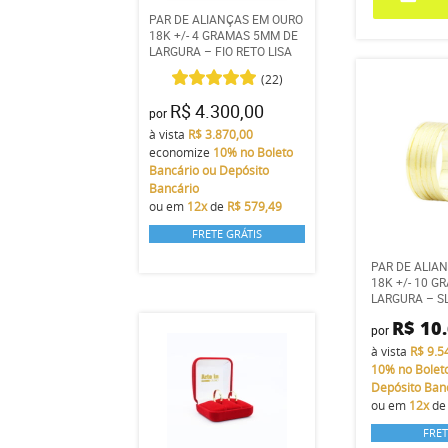
PAR DE ALIANÇAS EM OURO
18K +/- 4 GRAMAS 5MM DE
LARGURA – FIO RETO LISA
(22)
R$ 4.300,00
por
à vista
R$ 3.870,00
economize
10%
no Boleto
Bancário ou Depósito
Bancário
ou em
12x
de
R$ 579,49
FRETE GRÁTIS
PAR DE ALIA
18K +/- 10 
LARGURA – S
R$ 10
por
à vista
R$ 9.5
10%
no Bolet
Depósito Ban
ou em
12x
d
FRET