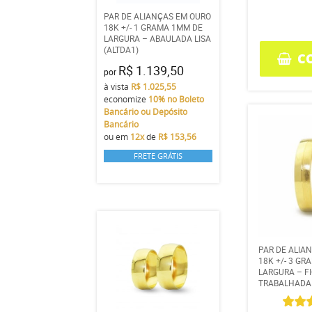
PAR DE ALIANÇAS EM OURO
18K +/- 1 GRAMA 1MM DE
LARGURA – ABAULADA LISA
(ALTDA1)
C
R$ 1.139,50
por
à vista
R$ 1.025,55
economize
10%
no Boleto
Bancário ou Depósito
Bancário
ou em
12x
de
R$ 153,56
FRETE GRÁTIS
PAR DE ALIA
18K +/- 3 G
LARGURA – F
TRABALHADA