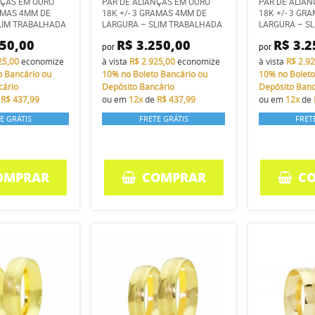
NÇAS EM OURO
PAR DE ALIANÇAS EM OURO
PAR DE ALIA
RAMAS 4MM DE
18K +/- 3 GRAMAS 4MM DE
18K +/- 3 GR
LIM TRABALHADA
LARGURA – SLIM TRABALHADA
LARGURA – S
250,00
R$ 3.250,00
R$ 3.2
por
por
25,00
economize
à vista
R$ 2.925,00
economize
à vista
R$ 2.9
o Bancário ou
10%
no Boleto Bancário ou
10%
no Boleto
cário
Depósito Bancário
Depósito Banc
e
R$ 437,99
ou em
12x
de
R$ 437,99
ou em
12x
de
E GRÁTIS
FRETE GRÁTIS
FRET
OMPRAR
COMPRAR
C