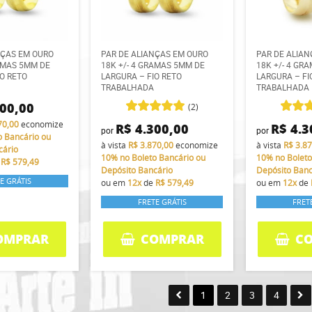
NÇAS EM OURO
PAR DE ALIANÇAS EM OURO
PAR DE ALIA
RAMAS 5MM DE
18K +/- 4 GRAMAS 5MM DE
18K +/- 4 GR
IO RETO
LARGURA – FIO RETO
LARGURA – FI
TRABALHADA
TRABALHADA
300,00
(2)
70,00
economize
R$ 4.300,00
R$ 4.3
por
por
o Bancário ou
à vista
R$ 3.870,00
economize
à vista
R$ 3.8
cário
10%
no Boleto Bancário ou
10%
no Boleto
e
R$ 579,49
Depósito Bancário
Depósito Banc
E GRÁTIS
ou em
12x
de
R$ 579,49
ou em
12x
de
FRETE GRÁTIS
FRET
OMPRAR
COMPRAR
C
1
2
3
4