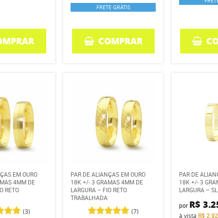
FRET
FRETE GRÁTIS
OMPRAR
COMPRAR
C
NÇAS EM OURO
PAR DE ALIANÇAS EM OURO
PAR DE ALIA
RAMAS 4MM DE
18K +/- 3 GRAMAS 4MM DE
18K +/- 3 GR
IO RETO
LARGURA – FIO RETO
LARGURA – SL
TRABALHADA
R$ 3.2
por
(3)
(7)
à vista
R$ 2.9