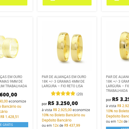
NÇAS EM OURO
PAR DE ALIANÇAS EM OURO
PAR DE ALIA
GRAMAS 9MM DE
18K +/- 3 GRAMAS 4MM DE
18K +/- 3 GR
LIM TRABALHADA
LARGURA – FIO RETO LISA
LARGURA – FI
TRABALHADA
.600,00
(20)
R$ 3.2
por
40,00
economize
R$ 3.250,00
por
à vista
R$ 2.9
o Bancário ou
à vista
R$ 2.925,00
economize
10%
no Boleto
cário
10%
no Boleto Bancário ou
Depósito Banc
e
R$ 1.428,51
Depósito Bancário
ou em
12x
de
E GRÁTIS
ou em
12x
de
R$ 437,99