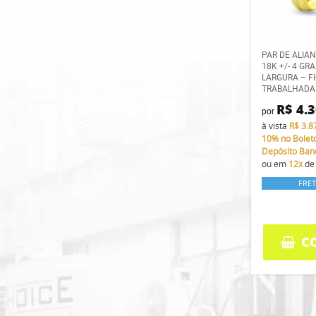
PAR DE ALIA
18K +/- 4 G
LARGURA – F
TRABALHADA
R$ 4.
por
à vista
R$ 3.8
10%
no Bolet
Depósito Ban
ou em
12x
d
FRET
C