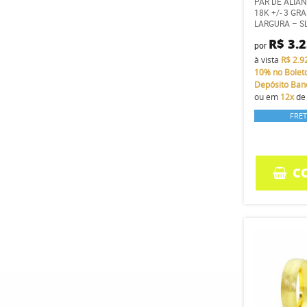
PAR DE ALIA
18K +/- 3 G
LARGURA – S
R$ 3.
por
à vista
R$ 2.9
10%
no Bolet
Depósito Ban
ou em
12x
d
FRET
C