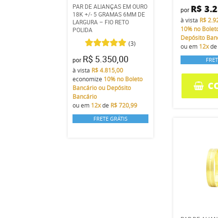
PAR DE ALIANÇAS EM OURO
R$ 3.
por
18K +/- 5 GRAMAS 6MM DE
à vista
R$ 2.9
LARGURA – FIO RETO
10%
no Bolet
POLIDA
Depósito Ban
(3)
ou em
12x
d
R$ 5.350,00
por
FRET
à vista
R$ 4.815,00
economize
10%
no Boleto
C
Bancário ou Depósito
Bancário
ou em
12x
de
R$ 720,99
FRETE GRÁTIS