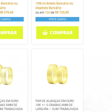
 Bancário ou
10%
no Boleto Bancário ou
ário
Depósito Bancário
R$ 579,49
ou em
12x
de
R$ 720,99
E GRÁTIS
FRETE GRÁTIS
OMPRAR
COMPRAR
NÇAS EM OURO
PAR DE ALIANÇAS EM OURO
AMAS 6MM DE
18K +/- 5 GRAMAS 6MM DE
LIM TRABALHADA
LARGURA – SLIM TRABALHADA