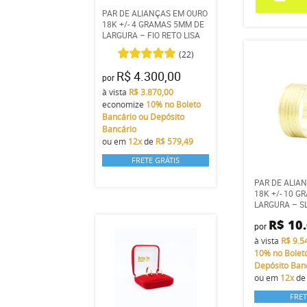
PAR DE ALIANÇAS EM OURO
18K +/- 4 GRAMAS 5MM DE
LARGURA – FIO RETO LISA
(22)
R$ 4.300,00
por
à vista
R$ 3.870,00
economize
10%
no Boleto
Bancário ou Depósito
Bancário
ou em
12x
de
R$ 579,49
FRETE GRÁTIS
PAR DE ALIA
18K +/- 10 
LARGURA – S
R$ 10
por
à vista
R$ 9.5
10%
no Bolet
Depósito Ban
ou em
12x
d
FRET