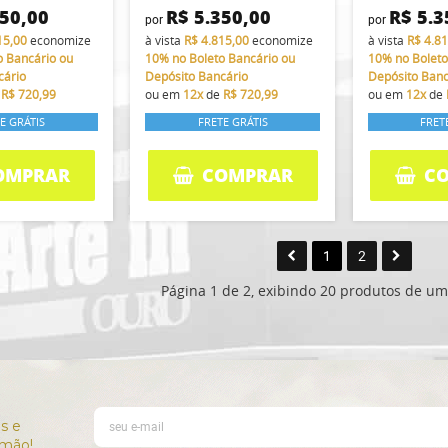
350,00
R$ 5.350,00
R$ 5.3
por
por
15,00
economize
à vista
R$ 4.815,00
economize
à vista
R$ 4.8
o Bancário ou
10%
no Boleto Bancário ou
10%
no Boleto
cário
Depósito Bancário
Depósito Banc
e
R$ 720,99
ou em
12x
de
R$ 720,99
ou em
12x
de
E GRÁTIS
FRETE GRÁTIS
FRET
OMPRAR
COMPRAR
C
1
2
Página 1 de 2, exibindo 20 produtos de um 