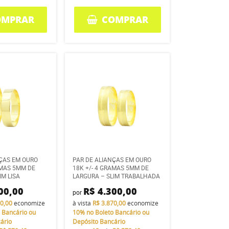
OMPRAR
COMPRAR
NÇAS EM OURO
PAR DE ALIANÇAS EM OURO
AMAS 5MM DE
18K +/- 4 GRAMAS 5MM DE
IM LISA
LARGURA – SLIM TRABALHADA
00,00
R$ 4.300,00
por
70,00
economize
à vista
R$ 3.870,00
economize
 Bancário ou
10%
no Boleto Bancário ou
ário
Depósito Bancário