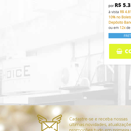
R$ 5.
por
à vista
R$ 4.8
10%
no Bolet
Depósito Ban
ou em
12x
d
FRET
C