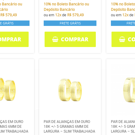
o Bancário ou
10%
no Boleto Bancário ou
10%
no Boleto
cário
Depósito Bancário
Depósito Banc
e
R$ 579,49
ou em
12x
de
R$ 579,49
ou em
12x
de
E GRÁTIS
FRETE GRÁTIS
FRET
OMPRAR
COMPRAR
C
NÇAS EM OURO
PAR DE ALIANÇAS EM OURO
PAR DE ALIA
RAMAS 6MM DE
18K +/- 5 GRAMAS 6MM DE
18K +/- 5 GR
LIM TRABALHADA
LARGURA – SLIM TRABALHADA
LARGURA – S