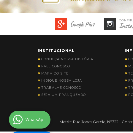
Google Plus
Insta
INSTITUCIONAL
IN
CONHEÇA NOSSA HISTÓRIA
C
FALE CONOSCO
ME
MAPA DO SITE
TE
INDIQUE NOSSA LOJA
FR
TRABALHE CONOSCO
TR
SEJA UM FRANQUEADO
PO
WhatsAp