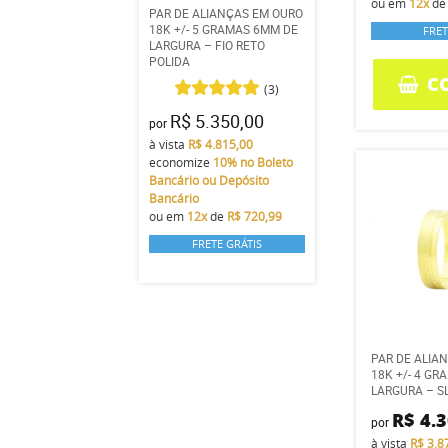
ou em
12x
d
PAR DE ALIANÇAS EM OURO
18K +/- 5 GRAMAS 6MM DE
FRET
LARGURA – FIO RETO
POLIDA
C
(3)
R$ 5.350,00
por
à vista
R$ 4.815,00
economize
10%
no Boleto
Bancário ou Depósito
Bancário
ou em
12x
de
R$ 720,99
FRETE GRÁTIS
PAR DE ALIA
18K +/- 4 G
LARGURA – S
R$ 4.
por
à vista
R$ 3.8