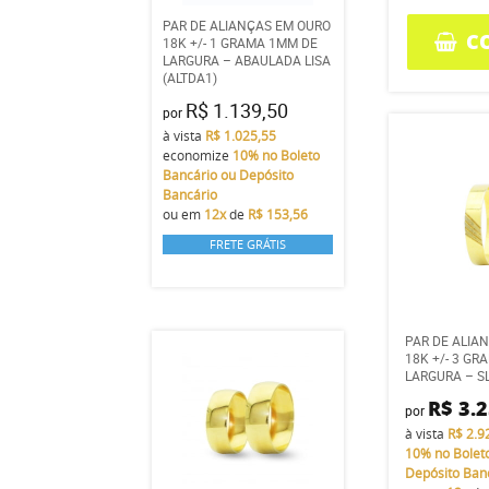
PAR DE ALIANÇAS EM OURO
C
18K +/- 1 GRAMA 1MM DE
LARGURA – ABAULADA LISA
(ALTDA1)
R$ 1.139,50
por
à vista
R$ 1.025,55
economize
10%
no Boleto
Bancário ou Depósito
Bancário
ou em
12x
de
R$ 153,56
FRETE GRÁTIS
PAR DE ALIA
18K +/- 3 G
LARGURA – S
R$ 3.
por
à vista
R$ 2.9
10%
no Bolet
Depósito Ban