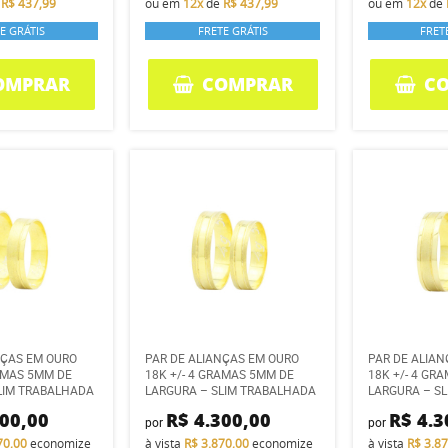
e
R$ 437,99
ou em
12x
de
R$ 437,99
ou em
12x
de
E GRÁTIS
FRETE GRÁTIS
FRET
OMPRAR
COMPRAR
C
NÇAS EM OURO
PAR DE ALIANÇAS EM OURO
PAR DE ALIA
RAMAS 5MM DE
18K +/- 4 GRAMAS 5MM DE
18K +/- 4 GR
LIM TRABALHADA
LARGURA – SLIM TRABALHADA
LARGURA – S
300,00
R$ 4.300,00
R$ 4.3
por
por
70,00
economize
à vista
R$ 3.870,00
economize
à vista
R$ 3.8