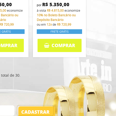
50,00
R$ 5.350,00
por
15,00
economize
à vista
R$ 4.815,00
economize
 Bancário ou
10%
no Boleto Bancário ou
ário
Depósito Bancário
R$ 720,99
ou em
12x
de
R$ 720,99
E GRÁTIS
FRETE GRÁTIS
OMPRAR
COMPRAR
total de 30.
CADASTRAR