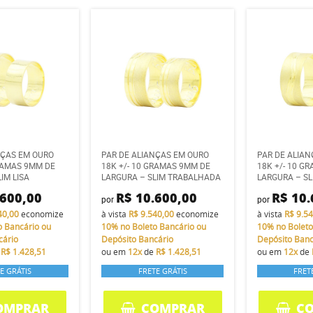
NÇAS EM OURO
PAR DE ALIANÇAS EM OURO
PAR DE ALIA
GRAMAS 9MM DE
18K +/- 10 GRAMAS 9MM DE
18K +/- 10 G
IM LISA
LARGURA – SLIM TRABALHADA
LARGURA – S
.600,00
R$ 10.600,00
R$ 10.
por
por
40,00
economize
à vista
R$ 9.540,00
economize
à vista
R$ 9.5
o Bancário ou
10%
no Boleto Bancário ou
10%
no Boleto
cário
Depósito Bancário
Depósito Banc
e
R$ 1.428,51
ou em
12x
de
R$ 1.428,51
ou em
12x
de
E GRÁTIS
FRETE GRÁTIS
FRET
OMPRAR
COMPRAR
C