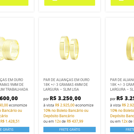
NÇAS EM OURO
PAR DE ALIANÇAS EM OURO
PAR DE ALIA
GRAMAS 9MM DE
18K +/- 3 GRAMAS 4MM DE
18K +/- 3 GR
LIM TRABALHADA
LARGURA – SLIM LISA
LARGURA – S
.600,00
R$ 3.250,00
R$ 3.2
por
por
40,00
economize
à vista
R$ 2.925,00
economize
à vista
R$ 2.9
o Bancário ou
10%
no Boleto Bancário ou
10%
no Boleto
cário
Depósito Bancário
Depósito Banc
e
R$ 1.428,51
ou em
12x
de
R$ 437,99
ou em
12x
de
E GRÁTIS
FRETE GRÁTIS
FRET