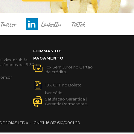
Twitter
LinkedIn
TikTok
FORMAS DE
PAGAMENTO
C das 9:30h às
s sábados das 9:30h
com.br
E JOIAS LTDA
CNPJ: 16.812.610/0001-20