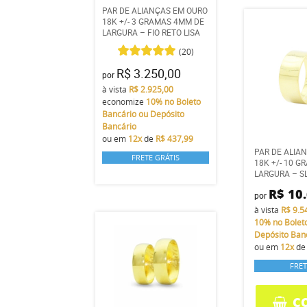
PAR DE ALIANÇAS EM OURO
18K +/- 3 GRAMAS 4MM DE
LARGURA – FIO RETO LISA
(20)
R$ 3.250,00
por
à vista
R$ 2.925,00
economize
10%
no Boleto
Bancário ou Depósito
Bancário
ou em
12x
de
R$ 437,99
PAR DE ALIA
FRETE GRÁTIS
18K +/- 10 
LARGURA – SL
R$ 10
por
à vista
R$ 9.5
10%
no Bolet
Depósito Ban
ou em
12x
d
FRET
C