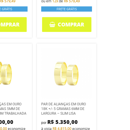
R$ 579,49
ou em
12x
de
R$ 579,49
E GRÁTIS
FRETE GRÁTIS
OMPRAR
COMPRAR
NÇAS EM OURO
PAR DE ALIANÇAS EM OURO
AMAS 5MM DE
18K +/- 5 GRAMAS 6MM DE
LIM TRABALHADA
LARGURA – SLIM LISA
00,00
R$ 5.350,00
por
70,00
economize
à vista
R$ 4.815,00
economize