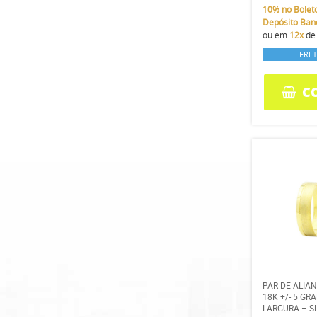
10%
no Bolet
Depósito Ban
ou em
12x
d
FRET
C
PAR DE ALIA
18K +/- 5 G
LARGURA – S