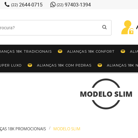
2644-0715
97403-1394
(22)
(22)
IANÇAS 18K TRADICIONAIS
ALIANÇAS 18K CONFORT
ALI
SUPER LUXO
ALIANÇAS 18K COM PEDRAS
ALIANÇAS 18K
MODELO SLIM
ÇAS 18K PROMOCIONAIS
MODELO SLIM