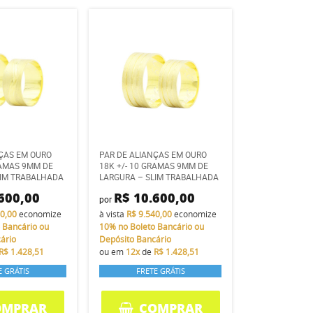
NÇAS EM OURO
PAR DE ALIANÇAS EM OURO
RAMAS 9MM DE
18K +/- 10 GRAMAS 9MM DE
LIM TRABALHADA
LARGURA – SLIM TRABALHADA
600,00
R$ 10.600,00
por
40,00
economize
à vista
R$ 9.540,00
economize
 Bancário ou
10%
no Boleto Bancário ou
ário
Depósito Bancário
R$ 1.428,51
ou em
12x
de
R$ 1.428,51
E GRÁTIS
FRETE GRÁTIS
OMPRAR
COMPRAR