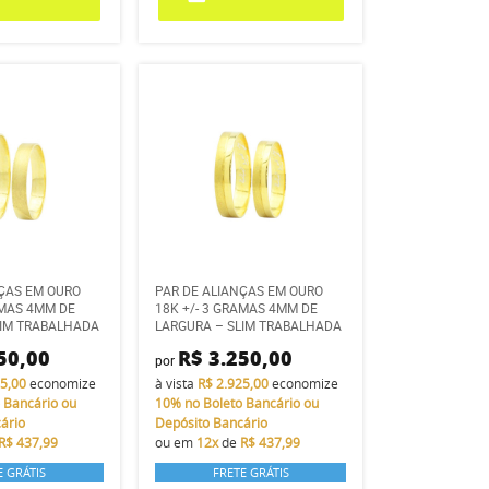
NÇAS EM OURO
PAR DE ALIANÇAS EM OURO
AMAS 4MM DE
18K +/- 3 GRAMAS 4MM DE
LIM TRABALHADA
LARGURA – SLIM TRABALHADA
50,00
R$ 3.250,00
por
25,00
economize
à vista
R$ 2.925,00
economize
 Bancário ou
10%
no Boleto Bancário ou
ário
Depósito Bancário
R$ 437,99
ou em
12x
de
R$ 437,99
E GRÁTIS
FRETE GRÁTIS