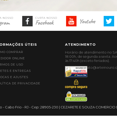
Youtube
gram
Facebook
FORMAÇÕES ÚTEIS
ATENDIMENTO
OMO COMPRAR
Horário de atendimento no SA
18:00h, de segunda a sexta. Ao
DIDOR ONLINE
às 17:40h (exceto feriados).
RMOS DE USO
contato@arteinouro.
ETES E ENTREGAS
OCAS E AJUSTES
LÍTICA DE PRIVACIDADE
CEZARETE E SOUZA COMERCIO D