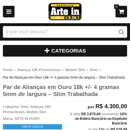
0
CATEGORIAS
Home
Alianças 18K Promocionais
Modelo Slim
5mm
Par de Alianças em Ouro 18k +/- 4 gramas 5mm de largura – Slim Trabalhada
Par de Alianças em Ouro 18k +/- 4 gramas
5mm de largura – Slim Trabalhada
R$ 4.300,00
por
Categoria:
5mm
,
Alianças 18K
Promocionais
,
Modelo Slim
à vista
R$ 3.870,00
economize
10%
Marca:
ARTE IN OURO
no Boleto Bancário ou Depósito
Bancário
FRETE GRÁTIS
ou em
12x
de
R$ 579,49