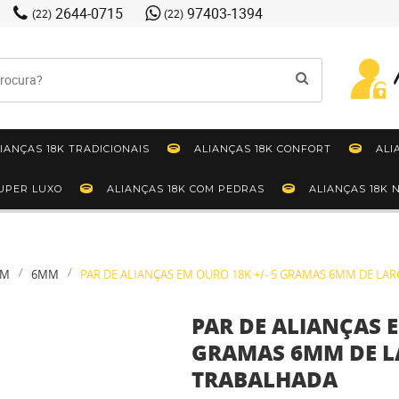
2644-0715
97403-1394
(22)
(22)
IANÇAS 18K TRADICIONAIS
ALIANÇAS 18K CONFORT
ALI
SUPER LUXO
ALIANÇAS 18K COM PEDRAS
ALIANÇAS 18K
IM
6MM
PAR DE ALIANÇAS EM OURO 18K +/- 5 GRAMAS 6MM DE LA
PAR DE ALIANÇAS E
GRAMAS 6MM DE L
TRABALHADA