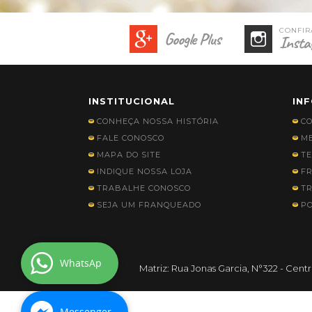
Google Plus
Insta
INSTITUCIONAL
IN
CONHEÇA NOSSA HISTÓRIA
C
FALE CONOSCO
ME
MAPA DO SITE
TE
INDIQUE NOSSA LOJA
FR
TRABALHE CONOSCO
TR
SEJA UM FRANQUEADO
PO
WhatsAp
Messenger