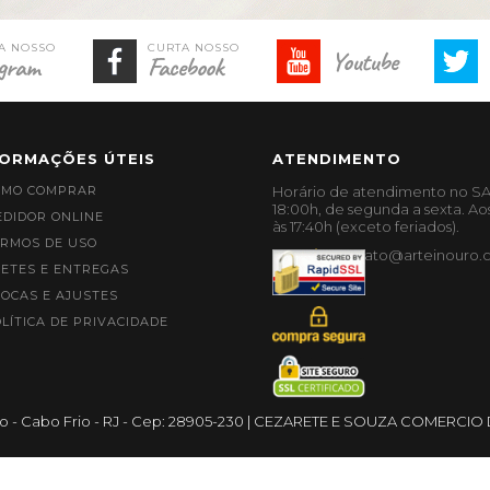
Youtube
gram
Facebook
FORMAÇÕES ÚTEIS
ATENDIMENTO
OMO COMPRAR
Horário de atendimento no SA
18:00h, de segunda a sexta. Ao
DIDOR ONLINE
às 17:40h (exceto feriados).
RMOS DE USO
contato@arteinouro.
ETES E ENTREGAS
OCAS E AJUSTES
LÍTICA DE PRIVACIDADE
CEZARETE E SOUZA COMERCIO D