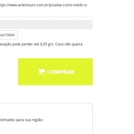
 https://www.arteinouro.com.br/p/saiba-como-medir-o-
RACTERES
vação pode perder até 0,05 grs. Caso não queira
COMPRAR
estimados para sua região: