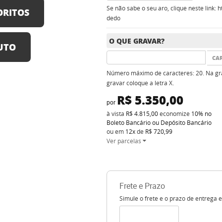
Se não sabe o seu aro, clique neste link:
ORITOS
dedo
O QUE GRAVAR?
UTO
CA
Número máximo de caracteres: 20. Na gra
gravar coloque a letra X.
R$ 5.350,00
por
à vista
R$ 4.815,00
economize
10%
no
Boleto Bancário ou Depósito Bancário
ou em
12x
de
R$ 720,99
Ver parcelas
Frete e Prazo
Simule o frete e o prazo de entrega 