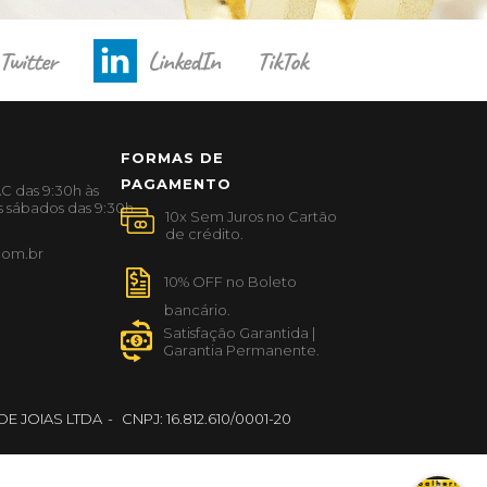
Twitter
LinkedIn
TikTok
FORMAS DE
PAGAMENTO
C das 9:30h às
s sábados das 9:30h
com.br
E JOIAS LTDA
CNPJ: 16.812.610/0001-20