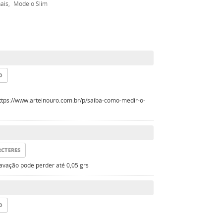
ais
Modelo Slim
O
 https://www.arteinouro.com.br/p/saiba-como-medir-o-
RCTERES
vação pode perder até 0,05 grs
O