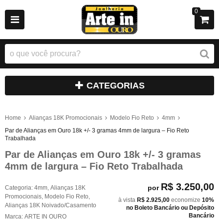
0
CATEGORIAS
Home
Alianças 18K Promocionais
Modelo Fio Reto
4mm
Par de Alianças em Ouro 18k +/- 3 gramas 4mm de largura – Fio Reto
Trabalhada
Par de Alianças em Ouro 18k +/- 3 gramas
4mm de largura – Fio Reto Trabalhada
R$ 3.250,00
por
Categoria:
4mm
,
Alianças 18K
Promocionais
,
Modelo Fio Reto
,
à vista
R$ 2.925,00
economize
10%
Alianças 18K Noivado/Casamento
no Boleto Bancário ou Depósito
Bancário
Marca:
ARTE IN OURO