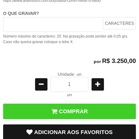
https://www.arteinouro.com.br/p/saiba-como-medir-o-dedo
O QUE GRAVAR?
CARACTERES
Número máximo de caracteres: 20. Na gravação pode perder até 0,05 grs.
Caso não queira gravar coloque a letra X.
R$ 3.250,00
por
Unidade: un
un
COMPRAR
ADICIONAR AOS FAVORITOS