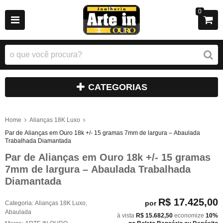
0
CATEGORIAS
Home
Alianças 18K Luxo
Par de Alianças em Ouro 18k +/- 15 gramas 7mm de largura – Abaulada
Trabalhada Diamantada
Par de Alianças em Ouro 18k +/- 15 gramas
7mm de largura – Abaulada Trabalhada
Diamantada
R$ 17.425,00
por
Categoria:
Alianças 18K Luxo
,
Abaulada
à vista
R$ 15.682,50
economize
10%