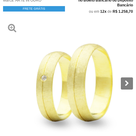
Marca:
ARTE IN OURO
no Boleto Bancário ou Depósito
Bancário
FRETE GRÁTIS
ou em
12x
de
R$ 1.258,70