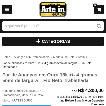
0
CATEGORIAS
Home
Alianças 18K Promocionais
Modelo Fio Reto
5mm
Par de Alianças em Ouro 18k +/- 4 gramas 5mm de largura – Fio Reto
Trabalhada
Par de Alianças em Ouro 18k +/- 4 gramas
5mm de largura – Fio Reto Trabalhada
R$ 4.300,00
por
Categoria:
5mm
,
Alianças 18K
Promocionais
,
Modelo Fio Reto
à vista
R$ 3.870,00
economize
10%
Marca:
ARTE IN OURO
no Boleto Bancário ou Depósito
Bancário