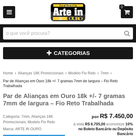
0
CATEGORIAS
Home
Alianças 18K Promocionais
Modelo Fio Reto
7mm
Par de Alianças em Ouro 18k +/- 7 gramas 7mm de largura – Fio Reto
Trabalhada
Par de Alianças em Ouro 18k +/- 7 gramas
7mm de largura – Fio Reto Trabalhada
R$ 7.450,00
por
Categoria:
7mm
,
Alianças 18K
Promocionais
,
Modelo Fio Reto
à vista
R$ 6.705,00
economize
10%
Marca:
ARTE IN OURO
no Boleto Bancário ou Depósito
Bancário