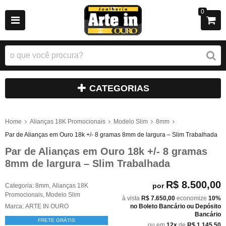
0
CATEGORIAS
Home
Alianças 18K Promocionais
Modelo Slim
8mm
Par de Alianças em Ouro 18k +/- 8 gramas 8mm de largura – Slim Trabalhada
Par de Alianças em Ouro 18k +/- 8 gramas
8mm de largura – Slim Trabalhada
R$ 8.500,00
por
Categoria:
8mm
,
Alianças 18K
Promocionais
,
Modelo Slim
à vista
R$ 7.650,00
economize
10%
Marca:
ARTE IN OURO
no Boleto Bancário ou Depósito
Bancário
FRETE GRÁTIS
ou em
12x
de
R$ 1.145,50