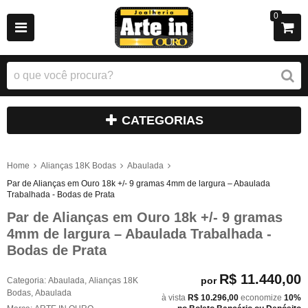
0
CATEGORIAS
Home
Alianças 18K Bodas
Abaulada
Par de Alianças em Ouro 18k +/- 9 gramas 4mm de largura – Abaulada
Trabalhada - Bodas de Prata
Par de Alianças em Ouro 18k +/- 9 gramas
4mm de largura – Abaulada Trabalhada -
Bodas de Prata
R$ 11.440,00
por
Categoria:
Abaulada
,
Alianças 18K
Bodas
,
Abaulada
à vista
R$ 10.296,00
economize
10%