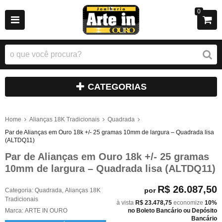
0
CATEGORIAS
Home
Alianças 18K Tradicionais
Quadrada
Par de Alianças em Ouro 18k +/- 25 gramas 10mm de largura – Quadrada lisa
(ALTDQ11)
Par de Alianças em Ouro 18k +/- 25 gramas
10mm de largura – Quadrada lisa (ALTDQ11)
R$ 26.087,50
por
Categoria:
Quadrada
,
Alianças 18K
Tradicionais
à vista
R$ 23.478,75
economize
10%
Marca:
ARTE IN OURO
no Boleto Bancário ou Depósito
Bancário