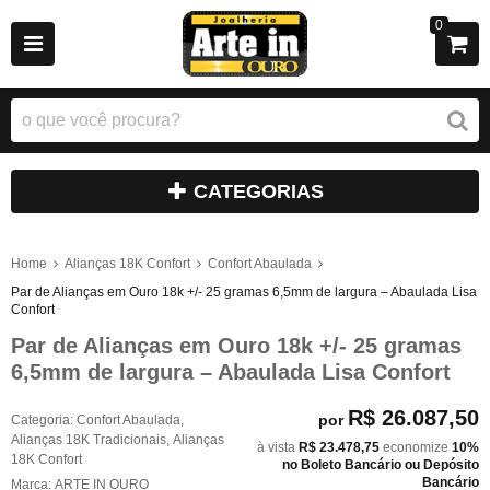
0
CATEGORIAS
Home
Alianças 18K Confort
Confort Abaulada
Par de Alianças em Ouro 18k +/- 25 gramas 6,5mm de largura – Abaulada Lisa
Confort
Par de Alianças em Ouro 18k +/- 25 gramas
6,5mm de largura – Abaulada Lisa Confort
R$ 26.087,50
por
Categoria:
Confort Abaulada
,
Alianças 18K Tradicionais
,
Alianças
à vista
R$ 23.478,75
economize
10%
18K Confort
no Boleto Bancário ou Depósito
Bancário
Marca:
ARTE IN OURO