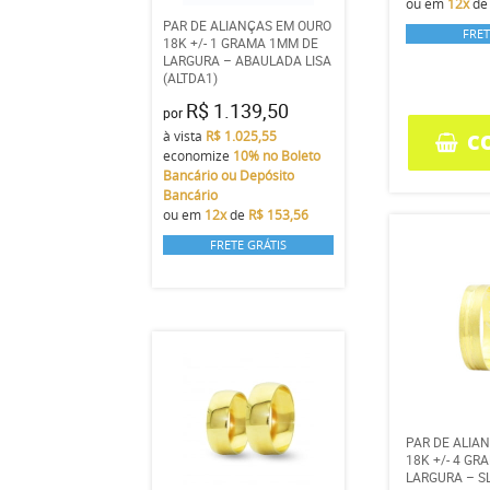
ou em
12x
d
PAR DE ALIANÇAS EM OURO
FRET
18K +/- 1 GRAMA 1MM DE
LARGURA – ABAULADA LISA
(ALTDA1)
R$ 1.139,50
por
à vista
R$ 1.025,55
C
economize
10%
no Boleto
Bancário ou Depósito
Bancário
ou em
12x
de
R$ 153,56
FRETE GRÁTIS
PAR DE ALIA
18K +/- 4 G
LARGURA – S