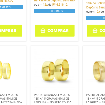
Bancário ou Depósito Bancário
e
R$ 437,99
10%
no Boleto
ou em
12x
de
R$ 4.216,12
E GRÁTIS
Depósito Banc
FRETE GRÁTIS
ou em
12x
de
FRET
OMPRAR
COMPRAR
C
NÇAS EM OURO
PAR DE ALIANÇAS EM OURO
PAR DE ALIA
RAMAS 5MM DE
18K +/- 5 GRAMAS 6MM DE
18K +/- 5 GR
LIM TRABALHADA
LARGURA – FIO RETO POLIDA
LARGURA – FI