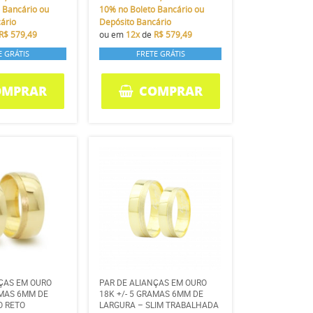
 Bancário ou
10%
no Boleto Bancário ou
ário
Depósito Bancário
R$ 579,49
ou em
12x
de
R$ 579,49
E GRÁTIS
FRETE GRÁTIS
OMPRAR
COMPRAR
NÇAS EM OURO
PAR DE ALIANÇAS EM OURO
AMAS 6MM DE
18K +/- 5 GRAMAS 6MM DE
O RETO
LARGURA – SLIM TRABALHADA