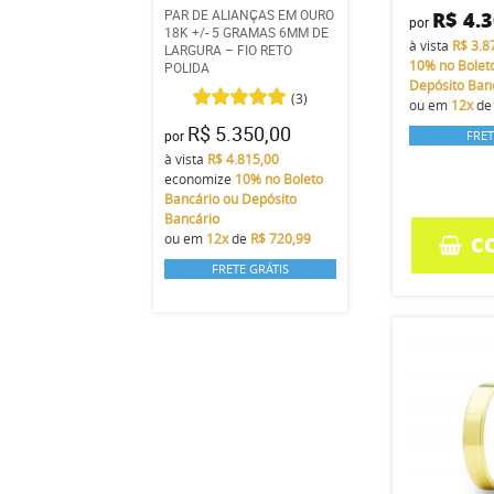
PAR DE ALIANÇAS EM OURO
R$ 4.
por
18K +/- 5 GRAMAS 6MM DE
à vista
R$ 3.8
LARGURA – FIO RETO
10%
no Bolet
POLIDA
Depósito Ban
(3)
ou em
12x
d
R$ 5.350,00
por
FRET
à vista
R$ 4.815,00
economize
10%
no Boleto
Bancário ou Depósito
Bancário
ou em
12x
de
R$ 720,99
C
FRETE GRÁTIS