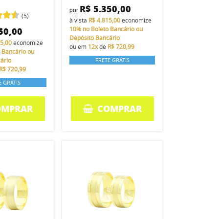
R$ 5.350,00
por
(5)
à vista
R$ 4.815,00
economize
50,00
10%
no Boleto Bancário ou
Depósito Bancário
15,00
economize
ou em
12x
de
R$ 720,99
 Bancário ou
ário
FRETE GRÁTIS
R$ 720,99
E GRÁTIS
OMPRAR
COMPRAR