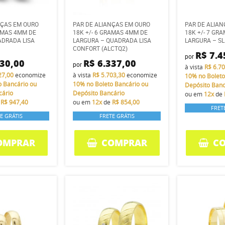
NÇAS EM OURO
PAR DE ALIANÇAS EM OURO
PAR DE ALIA
RAMAS 4MM DE
18K +/- 6 GRAMAS 4MM DE
18K +/- 7 GR
DRADA LISA
LARGURA – QUADRADA LISA
LARGURA – S
CONFORT (ALCTQ2)
R$ 7.4
por
030,00
R$ 6.337,00
por
à vista
R$ 6.7
27,00
economize
à vista
R$ 5.703,30
economize
10%
no Boleto
o Bancário ou
10%
no Boleto Bancário ou
Depósito Banc
cário
Depósito Bancário
ou em
12x
de
e
R$ 947,40
ou em
12x
de
R$ 854,00
FRET
E GRÁTIS
FRETE GRÁTIS
OMPRAR
COMPRAR
C