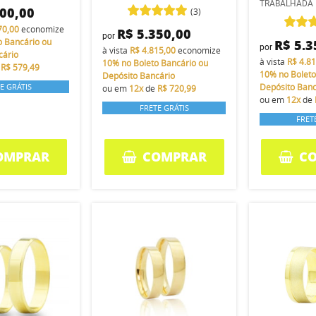
TRABALHADA
300,00
(3)
70,00
economize
R$ 5.350,00
por
o Bancário ou
R$ 5.3
por
à vista
R$ 4.815,00
economize
cário
à vista
R$ 4.8
10%
no Boleto Bancário ou
e
R$ 579,49
10%
no Boleto
Depósito Bancário
E GRÁTIS
Depósito Banc
ou em
12x
de
R$ 720,99
ou em
12x
de
FRETE GRÁTIS
FRET
OMPRAR
COMPRAR
C