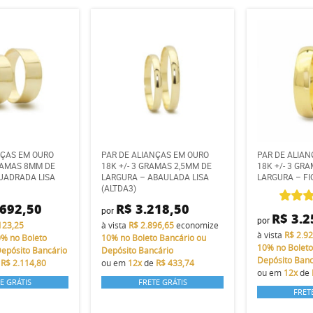
NÇAS EM OURO
PAR DE ALIANÇAS EM OURO
PAR DE ALIA
GRAMAS 8MM DE
18K +/- 3 GRAMAS 2,5MM DE
18K +/- 3 GR
UADRADA LISA
LARGURA – ABAULADA LISA
LARGURA – FI
(ALTDA3)
.692,50
R$ 3.218,50
por
R$ 3.2
por
123,25
à vista
R$ 2.896,65
economize
à vista
R$ 2.9
0%
no Boleto
10%
no Boleto Bancário ou
10%
no Boleto
Depósito Bancário
Depósito Bancário
Depósito Banc
e
R$ 2.114,80
ou em
12x
de
R$ 433,74
ou em
12x
de
E GRÁTIS
FRETE GRÁTIS
FRET