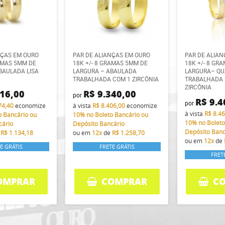
NÇAS EM OURO
PAR DE ALIANÇAS EM OURO
PAR DE ALIA
RAMAS 5MM DE
18K +/- 8 GRAMAS 5MM DE
18K +/- 8 GR
BAULADA LISA
LARGURA – ABAULADA
LARGURA– Q
TRABALHADA COM 1 ZIRCÔNIA
TRABALHADA 
ZIRCÔNIA
416,00
R$ 9.340,00
por
R$ 9.4
por
74,40
economize
à vista
R$ 8.406,00
economize
à vista
R$ 8.4
o Bancário ou
10%
no Boleto Bancário ou
10%
no Boleto
cário
Depósito Bancário
Depósito Banc
e
R$ 1.134,18
ou em
12x
de
R$ 1.258,70
ou em
12x
de
E GRÁTIS
FRETE GRÁTIS
FRET
OMPRAR
COMPRAR
C