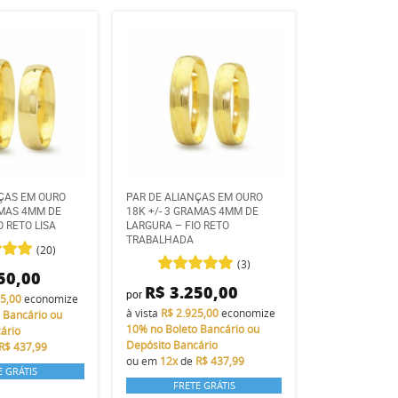
NÇAS EM OURO
PAR DE ALIANÇAS EM OURO
AMAS 4MM DE
18K +/- 3 GRAMAS 4MM DE
O RETO LISA
LARGURA – FIO RETO
TRABALHADA
(20)
(3)
50,00
R$ 3.250,00
por
25,00
economize
à vista
R$ 2.925,00
economize
 Bancário ou
10%
no Boleto Bancário ou
ário
Depósito Bancário
R$ 437,99
ou em
12x
de
R$ 437,99
E GRÁTIS
FRETE GRÁTIS