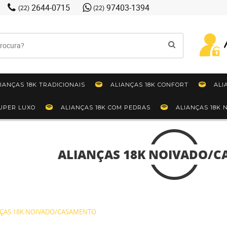
2644-0715
97403-1394
(22)
(22)
IANÇAS 18K TRADICIONAIS
ALIANÇAS 18K CONFORT
ALI
SUPER LUXO
ALIANÇAS 18K COM PEDRAS
ALIANÇAS 18K
ALIANÇAS 18K NOIVADO/
ÇAS 18K NOIVADO/CASAMENTO