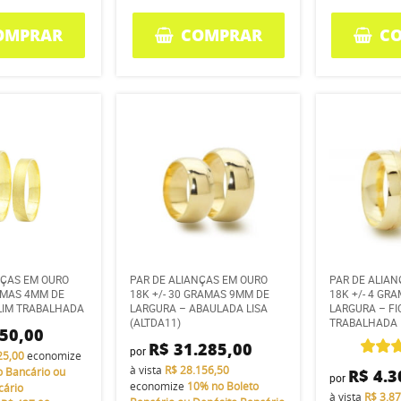
OMPRAR
COMPRAR
C
NÇAS EM OURO
PAR DE ALIANÇAS EM OURO
PAR DE ALIA
RAMAS 4MM DE
18K +/- 30 GRAMAS 9MM DE
18K +/- 4 GR
LIM TRABALHADA
LARGURA – ABAULADA LISA
LARGURA – FI
(ALTDA11)
TRABALHADA
250,00
R$ 31.285,00
por
25,00
economize
à vista
R$ 28.156,50
o Bancário ou
R$ 4.3
por
economize
10%
no Boleto
cário
à vista
R$ 3.8