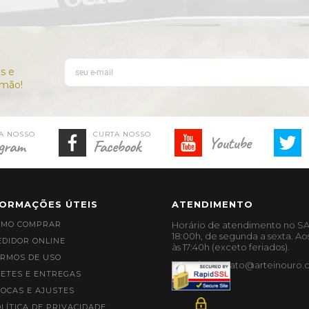
Youtube
gram
Facebook
FORMAÇÕES ÚTEIS
ATENDIMENTO
OMO COMPRAR
Horário de atendimento no SA
18:00h, de segunda a sexta. Ao
DIDOR ONLINE
às 17:40h (exceto feriados).
RMOS DE USO
contato@arteinouro.
ETES E ENTREGAS
OCAS E AJUSTES
LÍTICA DE PRIVACIDADE