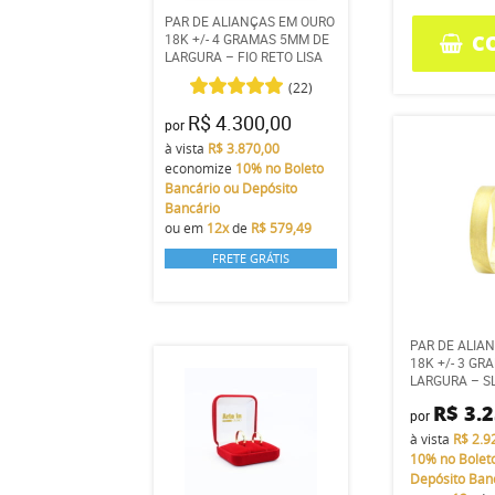
PAR DE ALIANÇAS EM OURO
C
18K +/- 4 GRAMAS 5MM DE
LARGURA – FIO RETO LISA
(22)
R$ 4.300,00
por
à vista
R$ 3.870,00
economize
10%
no Boleto
Bancário ou Depósito
Bancário
ou em
12x
de
R$ 579,49
FRETE GRÁTIS
PAR DE ALIA
18K +/- 3 G
LARGURA – S
R$ 3.
por
à vista
R$ 2.9
10%
no Bolet
Depósito Ban