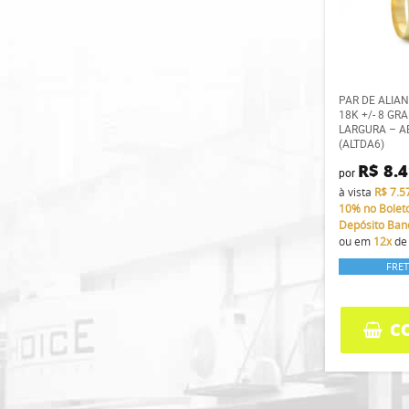
PAR DE ALIA
18K +/- 8 G
LARGURA – A
(ALTDA6)
R$ 8.
por
à vista
R$ 7.5
10%
no Bolet
Depósito Ban
ou em
12x
d
FRET
C