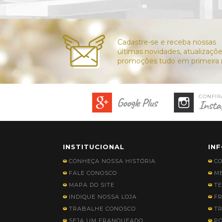
Google Plus
Insta
INSTITUCIONAL
IN
CONHEÇA NOSSA HISTÓRIA
C
FALE CONOSCO
ME
MAPA DO SITE
TE
INDIQUE NOSSA LOJA
FR
TRABALHE CONOSCO
TR
SEJA UM FRANQUEADO
PO