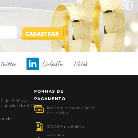
CADASTRAR
Twitter
LinkedIn
TikTok
FORMAS DE
PAGAMENTO
C das 9:30h às
s sábados das 9:30h
com.br