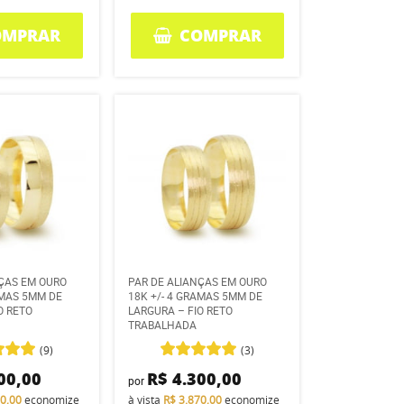
OMPRAR
COMPRAR
NÇAS EM OURO
PAR DE ALIANÇAS EM OURO
AMAS 5MM DE
18K +/- 4 GRAMAS 5MM DE
O RETO
LARGURA – FIO RETO
TRABALHADA
(9)
(3)
00,00
R$ 4.300,00
por
70,00
economize
à vista
R$ 3.870,00
economize