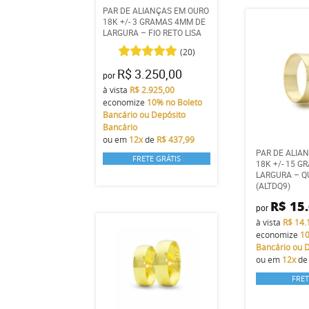
PAR DE ALIANÇAS EM OURO
18K +/- 3 GRAMAS 4MM DE
LARGURA – FIO RETO LISA
(20)
R$ 3.250,00
por
à vista
R$ 2.925,00
economize
10%
no Boleto
Bancário ou Depósito
Bancário
ou em
12x
de
R$ 437,99
PAR DE ALIA
FRETE GRÁTIS
18K +/- 15 
LARGURA – Q
(ALTDQ9)
R$ 15
por
à vista
R$ 14.
economize
1
Bancário ou 
ou em
12x
d
FRET