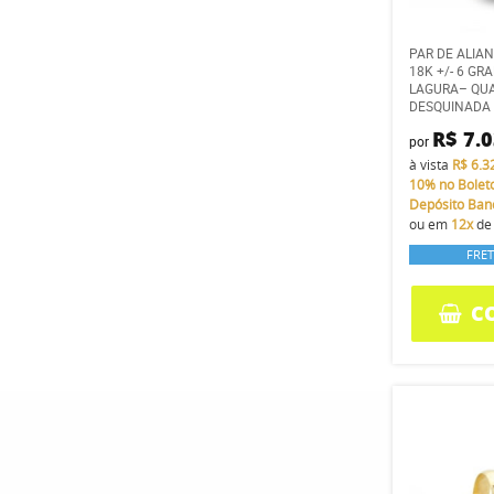
PAR DE ALIA
18K +/- 6 G
LAGURA– QUA
DESQUINADA
R$ 7.
por
à vista
R$ 6.3
10%
no Bolet
Depósito Ban
ou em
12x
d
FRET
C