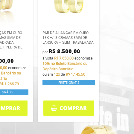
NÇAS EM OURO
PAR DE ALIANÇAS EM OURO
AMAS 5MM DE
18K +/- 8 GRAMAS 8MM DE
UADRADA
LARGURA – SLIM TRABALHADA
E 1 PEDRA DE
R$ 8.500,00
por
à vista
R$ 7.650,00
economize
00,00
10%
no Boleto Bancário ou
60,00
economize
Depósito Bancário
 Bancário ou
ou em
12x
de
R$ 1.145,50
ário
FRETE GRÁTIS
R$ 1.266,79
E GRÁTIS
OMPRAR
COMPRAR