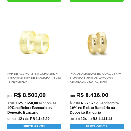
PAR DE ALIANÇAS EM OURO 18K +/-
PAR DE ALIANÇAS EM OURO 18K +/-
8 GRAMAS 8MM DE LARGURA – SLIM
8 GRAMAS 5MM DE LARGURA –
TRABALHADA
ABAULADA LISA (ALTDA6)
R$ 8.500,00
R$ 8.416,00
por
por
à vista
R$ 7.650,00
economize
à vista
R$ 7.574,40
economize
10%
no Boleto Bancário ou
10%
no Boleto Bancário ou
Depósito Bancário
Depósito Bancário
ou em
12x
de
R$ 1.145,50
ou em
12x
de
R$ 1.134,18
FRETE GRÁTIS
FRETE GRÁTIS