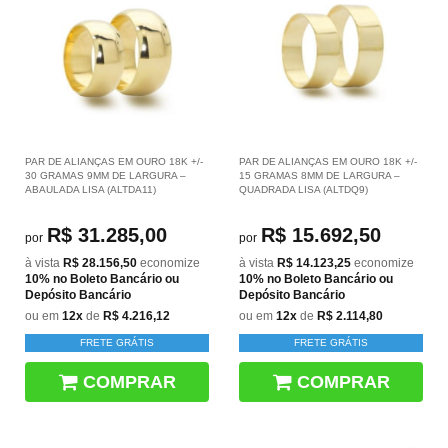
PAR DE ALIANÇAS EM OURO 18K +/-
PAR DE ALIANÇAS EM OURO 18K +/-
30 GRAMAS 9MM DE LARGURA –
15 GRAMAS 8MM DE LARGURA –
ABAULADA LISA (ALTDA11)
QUADRADA LISA (ALTDQ9)
R$ 31.285,00
R$ 15.692,50
por
por
à vista
R$ 28.156,50
economize
à vista
R$ 14.123,25
economize
10%
no Boleto Bancário ou
10%
no Boleto Bancário ou
Depósito Bancário
Depósito Bancário
ou em
12x
de
R$ 4.216,12
ou em
12x
de
R$ 2.114,80
FRETE GRÁTIS
FRETE GRÁTIS
COMPRAR
COMPRAR