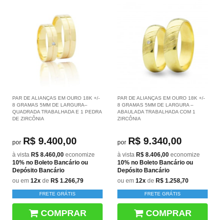
PAR DE ALIANÇAS EM OURO 18K +/-
PAR DE ALIANÇAS EM OURO 18K +/-
8 GRAMAS 5MM DE LARGURA–
8 GRAMAS 5MM DE LARGURA –
QUADRADA TRABALHADA E 1 PEDRA
ABAULADA TRABALHADA COM 1
DE ZIRCÔNIA
ZIRCÔNIA
R$ 9.400,00
R$ 9.340,00
por
por
à vista
R$ 8.460,00
economize
à vista
R$ 8.406,00
economize
10%
no Boleto Bancário ou
10%
no Boleto Bancário ou
Depósito Bancário
Depósito Bancário
ou em
12x
de
R$ 1.266,79
ou em
12x
de
R$ 1.258,70
FRETE GRÁTIS
FRETE GRÁTIS
COMPRAR
COMPRAR