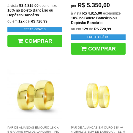
R$ 5.350,00
à vista
R$ 4.815,00
economize
por
10%
no Boleto Bancário ou
à vista
R$ 4.815,00
economize
Depósito Bancário
10%
no Boleto Bancário ou
ou em
12x
de
R$ 720,99
Depósito Bancário
ou em
12x
de
R$ 720,99
FRETE GRÁTIS
FRETE GRÁTIS
COMPRAR
COMPRAR
PAR DE ALIANÇAS EM OURO 18K +/-
PAR DE ALIANÇAS EM OURO 18K +/-
5 GRAMAS 6MM DE LARGURA – FIO
4 GRAMAS 5MM DE LARGURA – SLIM